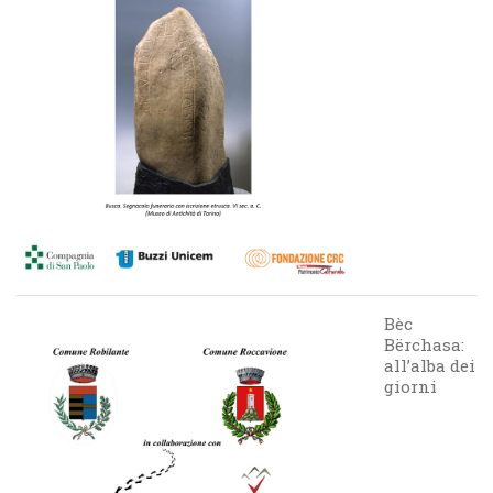
Bèc
Bërchasa:
all’alba dei
giorni