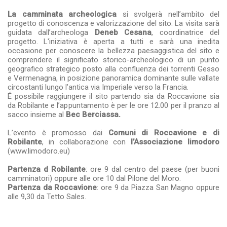
La camminata archeologica
si svolgerà nell’ambito del
progetto di conoscenza e valorizzazione del sito. La visita sarà
guidata dall’archeologa
Deneb Cesana
, coordinatrice del
progetto. L'iniziativa è aperta a tutti e sarà una inedita
occasione per conoscere la bellezza paesaggistica del sito e
comprendere il significato storico-archeologico di un punto
geografico strategico posto alla confluenza dei torrenti Gesso
e Vermenagna, in posizione panoramica dominante sulle vallate
circostanti lungo l’antica via Imperiale verso la Francia.
É possibile raggiungere il sito partendo sia da Roccavione sia
da Robilante e l’appuntamento è per le ore 12.00 per il pranzo al
sacco insieme al
Bec Berciassa.
L’evento è promosso dai
Comuni di Roccavione e di
Robilante
, in collaborazione con
l’Associazione limodoro
(www.limodoro.eu)
Partenza d Robilante
: ore 9 dal centro del paese (per buoni
camminatori) oppure alle ore 10 dal Pilone del Moro.
Partenza da Roccavione
: ore 9 da Piazza San Magno oppure
alle 9,30 da Tetto Sales.