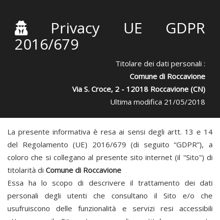
Privacy UE GDPR
2016/679
Titolare dei dati personali :
Comune di Roccavione
Via S. Croce, 2 - 12018 Roccavione (CN)
Ultima modifica 21/05/2018
La presente informativa è resa ai sensi degli artt. 13 e 14
del Regolamento (UE) 2016/679 (di seguito “GDPR”), a
coloro che si collegano al presente sito internet (il "Sito") di
titolarità di
Comune di Roccavione
Essa ha lo scopo di descrivere il trattamento dei dati
personali degli utenti che consultano il Sito e/o che
usufruiscono delle funzionalità e servizi resi accessibili