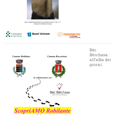
Bèc
Bërchasa:
all’alba dei
giorni