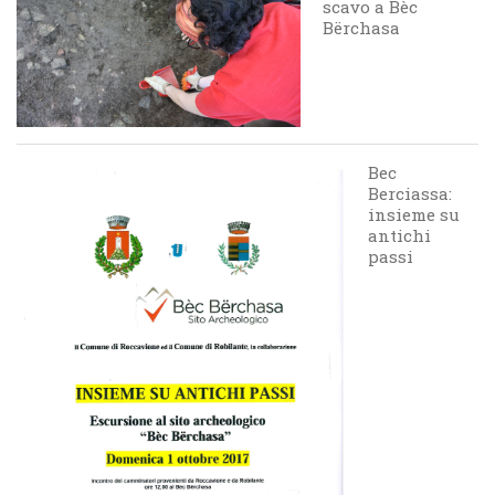
scavo a Bèc
Bërchasa
Bec
Berciassa:
insieme su
antichi
passi