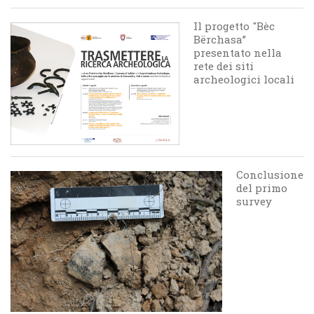
Il progetto "Bèc
Bërchasa”
presentato nella
rete dei siti
archeologici locali
Conclusione
del primo
survey