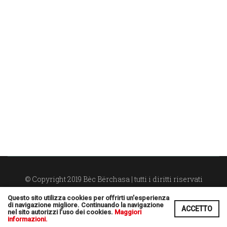
© Copyright 2019 Bèc Bërchasa | tutti i diritti riservati
Privacy Policy
Cookie Policy
Questo sito utilizza cookies per offrirti un'esperienza
di navigazione migliore. Continuando la navigazione
Leonardo Web
Area riservata
Realizzato da
ACCETTO
nel sito autorizzi l’uso dei cookies.
Maggiori
informazioni.