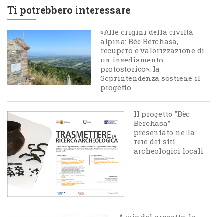
Ti potrebbero interessare
«Alle origini della civiltà
alpina: Bèc Bërchasa,
recupero e valorizzazione di
un insediamento
protostorico»: la
Soprintendenza sostiene il
progetto
Il progetto "Bèc
Bërchasa”
presentato nella
rete dei siti
archeologici locali
Avvio del progetto: la