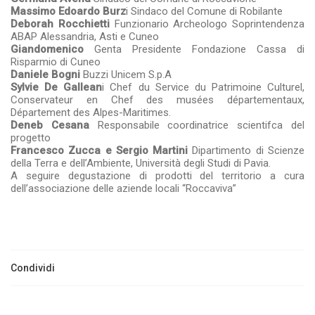
Massimo Edoardo Burz
i Sindaco del Comune di Robilante
Deborah Rocchietti
Funzionario Archeologo Soprintendenza
ABAP Alessandria, Asti e Cuneo
Giandomenico
Genta Presidente Fondazione Cassa di
Risparmio di Cuneo
Daniele Bogni
Buzzi Unicem S.p.A
Sylvie De Gallean
i Chef du Service du Patrimoine Culturel,
Conservateur en Chef des musées départementaux,
Département des Alpes-Maritimes.
Deneb Cesana
Responsabile coordinatrice scientifca del
progetto
Francesco Zucca e Sergio Martini
Dipartimento di Scienze
della Terra e dell’Ambiente, Università degli Studi di Pavia.
A seguire degustazione di prodotti del territorio a cura
dell’associazione delle aziende locali “Roccaviva”
Condividi