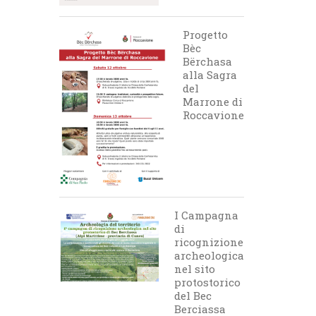
Progetto
Bèc
Bërchasa
alla Sagra
del
Marrone di
Roccavione
I Campagna
di
ricognizione
archeologica
nel sito
protostorico
del Bec
Berciassa