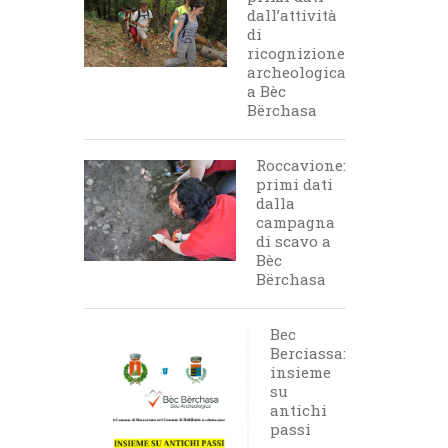
dall’attività
di
ricognizione
archeologica
a Bèc
Bërchasa
Roccavione:
primi dati
dalla
campagna
di scavo a
Bèc
Bërchasa
Bec
Berciassa:
insieme
su
antichi
passi