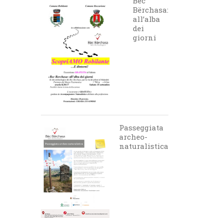
Bèc
Bërchasa:
all’alba
dei
giorni
Passeggiata
archeo-
naturalistica