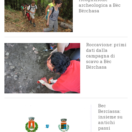
archeologica a Bèc
Bërchasa
Roccavione: primi
dati dalla
campagna di
scavo a Bèc
Bërchasa
Bec
Berciassa:
insieme su
antichi
passi