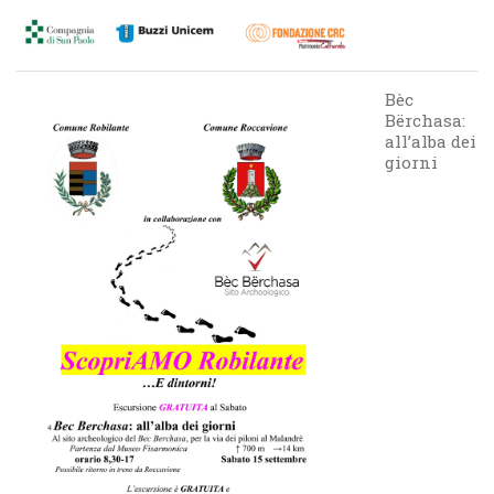
Bèc
Bërchasa:
all’alba dei
giorni