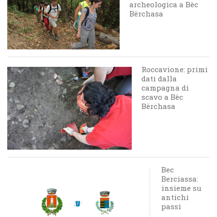
archeologica a Bèc
Bërchasa
Roccavione: primi
dati dalla
campagna di
scavo a Bèc
Bërchasa
Bec
Berciassa:
insieme su
antichi
passi