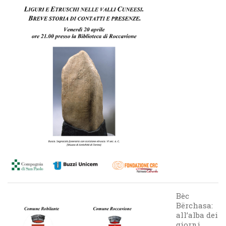
Bèc
Bërchasa:
all’alba dei
giorni