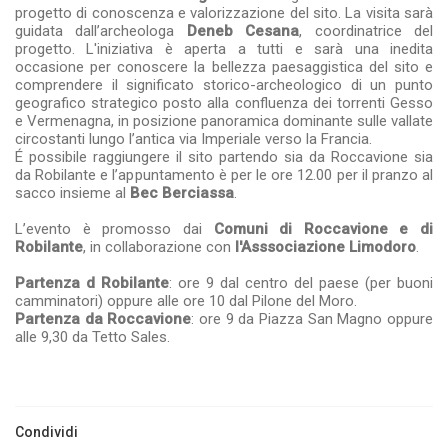
progetto di conoscenza e valorizzazione del sito. La visita sarà
guidata dall’archeologa
Deneb Cesana
, coordinatrice del
progetto. L'iniziativa è aperta a tutti e sarà una inedita
occasione per conoscere la bellezza paesaggistica del sito e
comprendere il significato storico-archeologico di un punto
geografico strategico posto alla confluenza dei torrenti Gesso
e Vermenagna, in posizione panoramica dominante sulle vallate
circostanti lungo l’antica via Imperiale verso la Francia.
É possibile raggiungere il sito partendo sia da Roccavione sia
da Robilante e l’appuntamento è per le ore 12.00 per il pranzo al
sacco insieme al
Bec Berciassa
.
L’evento è promosso dai
Comuni di Roccavione e di
Robilante
, in collaborazione con
l'Asssociazione Limodoro
.
Partenza d Robilante
: ore 9 dal centro del paese (per buoni
camminatori) oppure alle ore 10 dal Pilone del Moro.
Partenza da Roccavione
: ore 9 da Piazza San Magno oppure
alle 9,30 da Tetto Sales.
Condividi