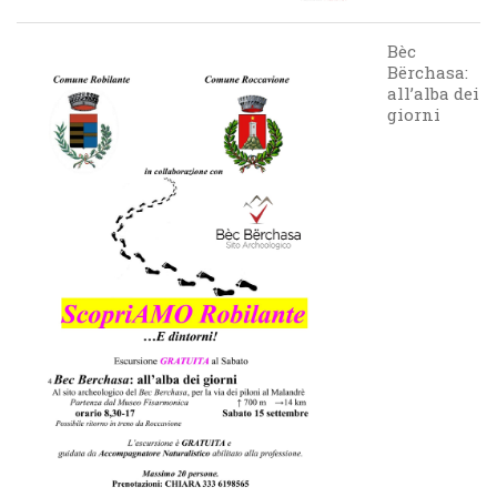
Bèc
Bërchasa:
all’alba dei
giorni