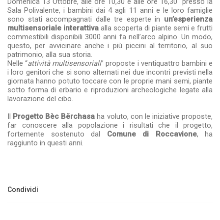
Domenica 13 Ottobre, alle ore 10,30 e alle ore 16,30 presso la
Sala Polivalente, i bambini dai 4 agli 11 anni e le loro famiglie
sono stati accompagnati dalle tre esperte in
un’esperienza
multisensoriale interattiva
alla scoperta di piante semi e frutti
commestibili disponibili 3000 anni fa nell’arco alpino. Un modo,
questo, per avvicinare anche i più piccini al territorio, al suo
patrimonio, alla sua storia.
Nelle “
attività multisensoriali
” proposte i ventiquattro bambini e
i loro genitori che si sono alternati nei due incontri previsti nella
giornata hanno potuto toccare con le proprie mani semi, piante
sotto forma di erbario e riproduzioni archeologiche legate alla
lavorazione del cibo.
Il
Progetto Bèc Bërchasa
ha voluto, con le iniziative proposte,
far conoscere alla popolazione i risultati che il progetto,
fortemente sostenuto dal
Comune di Roccavione
, ha
raggiunto in questi anni.
Condividi