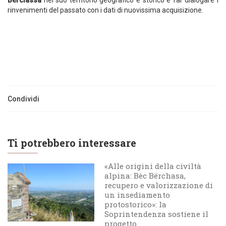
Berciassa
nel suo territorio geografico e storico e far dialogare i
rinvenimenti del passato con i dati di nuovissima acquisizione.
Condividi
Ti potrebbero interessare
«Alle origini della civiltà
alpina: Bèc Bërchasa,
recupero e valorizzazione di
un insediamento
protostorico»: la
Soprintendenza sostiene il
progetto