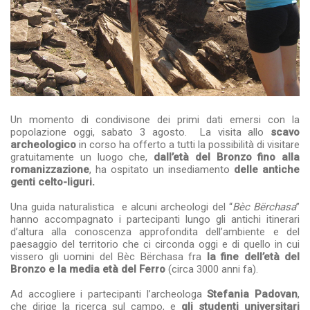
Un momento di condivisone dei primi dati emersi con la
popolazione oggi, sabato 3 agosto. La visita allo
scavo
archeologico
in corso ha offerto a tutti la possibilità di visitare
gratuitamente un luogo che,
dall’età del Bronzo fino alla
romanizzazione
, ha ospitato un insediamento
delle antiche
genti celto-liguri.
Una guida naturalistica e alcuni archeologi del “
Bèc Bërchasa
”
hanno accompagnato i partecipanti lungo gli antichi itinerari
d’altura alla conoscenza approfondita dell’ambiente e del
paesaggio del territorio che ci circonda oggi e di quello in cui
vissero gli uomini del Bèc Bërchasa fra
la fine dell’età del
Bronzo e la media età del Ferro
(circa 3000 anni fa).
Ad accogliere i partecipanti l’archeologa
Stefania Padovan
,
che dirige la ricerca sul campo, e
gli studenti universitari